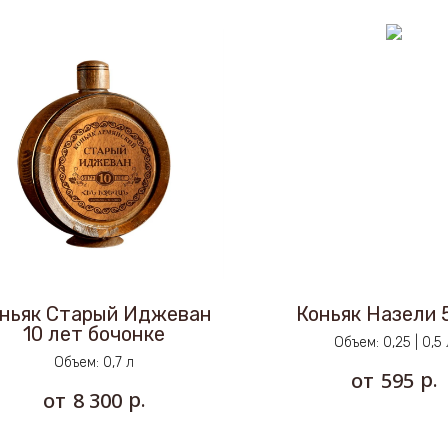
ньяк Старый Иджеван
Коньяк Назели 
10 лет бочонке
Объем: 0,25 | 0,5 
Объем: 0,7 л
р.
595
р.
8 300