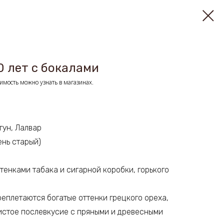
0 лет с бокалами
имость можно узнать в магазинах.
гун, Лалвар
ень старый)
ттенками табака и сигарной коробки, горького
реплетаются богатые оттенки грецкого ореха,
тистое послевкусие с пряными и древесными