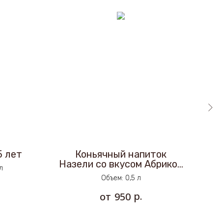
5 лет
Коньячный напиток
Назели со вкусом Абрикос
л
5 лет
Объем: 0,5 л
р.
950