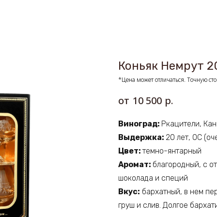
Коньяк Немрут 2
*Цена может отличаться. Точную сто
р.
10 500
Виноград:
Ркацители, Кан
Выдержка:
20 лет, ОС (оч
Цвет:
темно-янтарный
Аромат:
благородный, с о
шоколада и специй
Вкус:
бархатный, в нем пе
груш и слив. Долгое барха