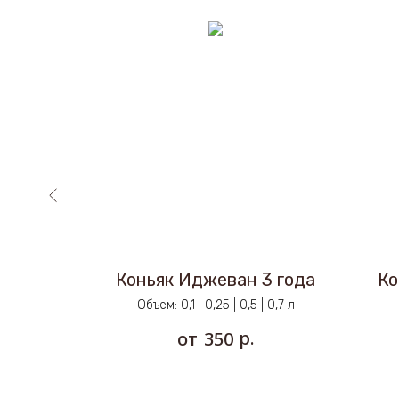
0 лет
Коньяк Иджеван 3 года
Ко
л
Объем: 0,1 | 0,25 | 0,5 | 0,7 л
р.
350