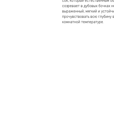
сок, который естественным о
созревает в дубовых бочках н
выраженный, мягкий и устойч
прочувствовать всю глубину в
комнатной температуре.