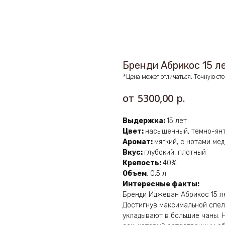
Бренди Абрикос 15 л
*Цена может отличаться. Точную сто
р.
5300,00
Выдержка:
15 лет
Цвет:
насыщенный, темно-ян
Аромат:
мягкий, с нотами ме
Вкус:
глубокий, плотный
Крепость:
40%
Объем
: 0,5 л
Интересные факты:
Бренди Иджеван Абрикос 15 л
Достигнув максимальной спел
укладывают в большие чаны. Н