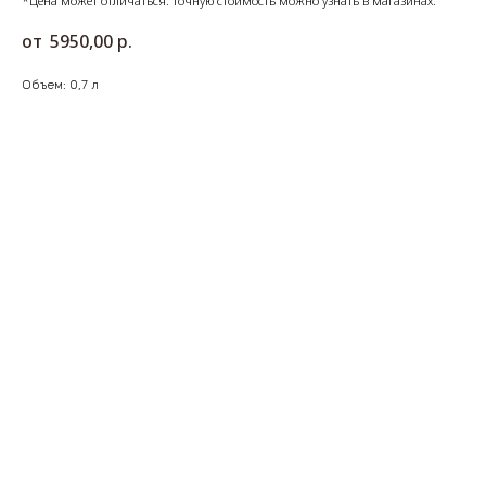
*Цена может отличаться. Точную стоимость можно узнать в магазинах.
5950,00
р.
Объем: 0,7 л