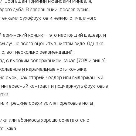
й. Обогащен тонкими нюансами миндаля,
тарого дуба. В завершении, послевкусие
тенками сухофруктов и нежного пчелиного
й армянский коньяк — это настоящий шедевр, и
ы лучше всего оценить в чистом виде. Однако,
го, вот несколько рекомендаций:
ад с высоким содержанием какао (70% и выше)
коладные и карамельные ноты коньяка.
ие сыры, как старый чеддер или выдержанный
ь интересный контраст и подчеркнуть фруктовые
тка.
или грецкие орехи усилят ореховые ноты
ики или абрикосы хорошо сочетаются с
оньяка.