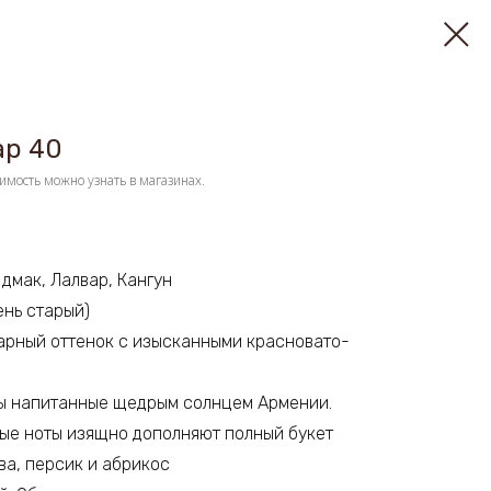
ар 40
имость можно узнать в магазинах.
 дмак, Лалвар, Кангун
ень старый)
тарный оттенок с изысканными красновато-
ы напитанные щедрым солнцем Армении.
ые ноты изящно дополняют полный букет
ва, персик и абрикос