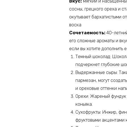
Вкус:
мягкий и насыщенны
сосны, грецкого ореха и с
окутывает бархатистыми от
воска
Сочетаемость:
40-летни
его сложные ароматы и вкус
если вы хотите дополнить е
Темный шоколад: Шокол
подчеркнет глубокие шо
Выдержанные сыры: Так
пармезан, могут создат
и ореховые оттенки напи
Орехи: Жареный фундук 
коньяка.
Сухофрукты: Инжир, фин
фруктовыми акцентами к