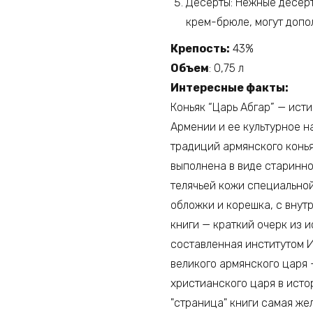
Десерты: Нежные десерт
крем-брюле, могут допо
Крепость:
43%
Объем
: 0,75 л
Интересные факты:
Коньяк “Царь Абгар” — ист
Армении и ее культурное н
традиций армянского конья
выполнена в виде старинно
телячьей кожи специальной
обложки и корешка, с внут
книги — краткий очерк из 
составленная институтом 
великого армянского царя 
христианского царя в исто
"страница" книги самая же