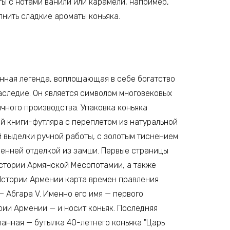
ы с нотами ванили или карамели, например,
лнить сладкие ароматы коньяка.
инная легенда, воплощающая в себе богатство
аследие. Он является символом многовековых
чного производства. Упаковка коньяка
й книги-футляра с переплетом из натуральной
 выделки ручной работы, с золотым тиснением
ренней отделкой из замши. Первые страницы
истории Армянской Месопотамии, а также
Истории Армении карта времен правления
— Абгара V. Именно его имя — первого
рии Армении — и носит коньяк. Последняя
ланная — бутылка 40-летнего коньяка "Царь