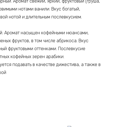
рный. Аромат свежий, яркий, фруктовый (груша,
ловимыми нотами ванили. Вкус богатый,
овой нотой и длительным послевкусием.
й. Аромат насыщен кофейными нюансами,
ных фруктов, в том числе абрикоса. Вкус
ный фруктовыми оттенками. Послевкусие
тных кофейных зерен арабики.
ется подавать в качестве дижестива, а также в
рой