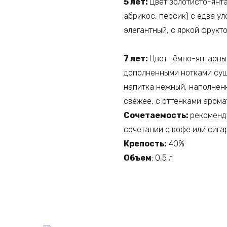
5 лет:
Цвет золотисто-янта
абрикос, персик) с едва у
элегантный, с яркой фрукт
7 лет:
Цвет тёмно-янтарны
дополненными нотками суше
напитка нежный, наполнен
свежее, с оттенками арома
Сочетаемость:
рекоменду
сочетании с кофе или сига
Крепость:
40%
Объем
: 0,5 л