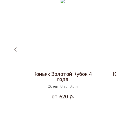
5 лет
Коньяк Золотой Кубок 4
К
года
5 | 0,7 л
Объем: 0,25 |0,5 л
р.
620