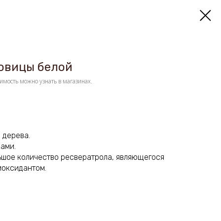
овицы белой
имость можно узнать в магазинах.
 дерева.
ами.
ьшое количество
ресвератрола
, являющегося
иоксидантом
.