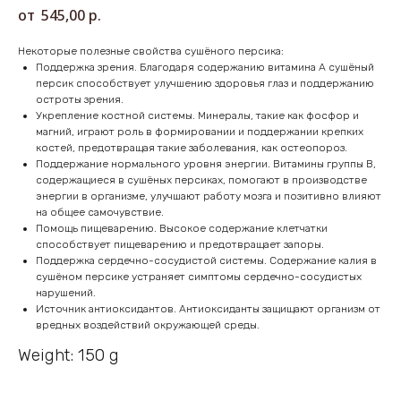
545,00
р.
Некоторые полезные свойства сушёного персика:
Поддержка зрения. Благодаря содержанию витамина А сушёный
персик способствует улучшению здоровья глаз и поддержанию
остроты зрения.
Укрепление костной системы. Минералы, такие как фосфор и
магний, играют роль в формировании и поддержании крепких
костей, предотвращая такие заболевания, как остеопороз.
Поддержание нормального уровня энергии. Витамины группы B,
содержащиеся в сушёных персиках, помогают в производстве
энергии в организме, улучшают работу мозга и позитивно влияют
на общее самочувствие.
Помощь пищеварению. Высокое содержание клетчатки
способствует пищеварению и предотвращает запоры.
Поддержка сердечно-сосудистой системы. Содержание калия в
сушёном персике устраняет симптомы сердечно-сосудистых
нарушений.
Источник антиоксидантов. Антиоксиданты защищают организм от
вредных воздействий окружающей среды.
Weight: 150 g