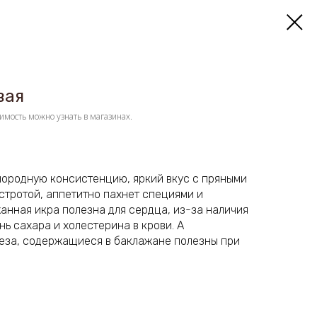
вая
имость можно узнать в магазинах.
нородную консистенцию, яркий вкус с пряными
стротой, аппетитно пахнет специями и
анная икра полезна для сердца, из-за наличия
нь сахара и холестерина в крови. А
еза, содержащиеся в баклажане полезны при