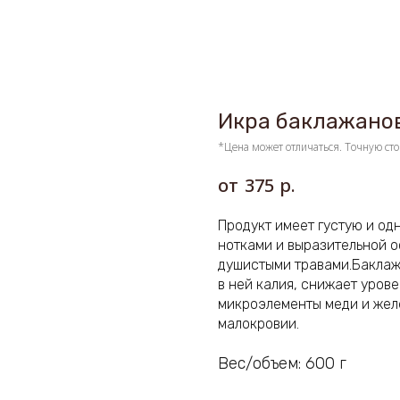
Икра баклажано
*Цена может отличаться. Точную сто
р.
375
Продукт имеет густую и од
нотками и выразительной о
душистыми травами.Баклаж
в ней калия, снижает урове
микроэлементы меди и жел
малокровии.
Вес/объем: 600 г