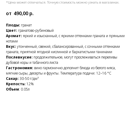
*Цена может отличаться. Точную стоимость можно узнать в магазинах.
490,00
р.
Плоды:
гранат
Цвет:
гранатово-рубиновый
Аромат:
яркий и изысканный, с яркими оттенками граната и пряными
нотами
Вкус:
утонченный, свежий, сбалансированный, с сочными оттенками
граната, приятной ягодной кислинкой и бархатистыми танинами
Послевкусие:
продолжительное, могут прослеживаться переливы
дубовой коры и табачного листа
Гастрономия:
вино гармонично дополнит блюда из белого мяса,
мягкие сыры, десерты и фрукты. Температура подачи: 12–16 °C
Сахар:
30-50 г/дм³
Крепость:
12%
Объем
: 0.05л