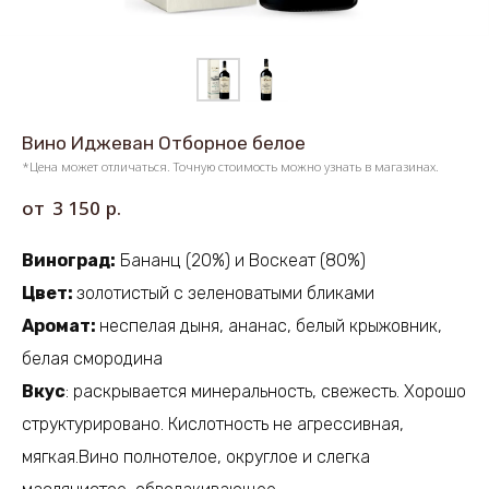
Вино Иджеван Отборное белое
*Цена может отличаться. Точную стоимость можно узнать в магазинах.
р.
3 150
Виноград:
Бананц (20%) и Воскеат (80%)
Цвет:
золотистый с зеленоватыми бликами
Аромат:
неспелая дыня, ананас, белый крыжовник,
белая смородина
Вкус
: раскрывается минеральность, свежесть. Хорошо
структурировано. Кислотность не агрессивная,
мягкая.Вино полнотелое, округлое и слегка