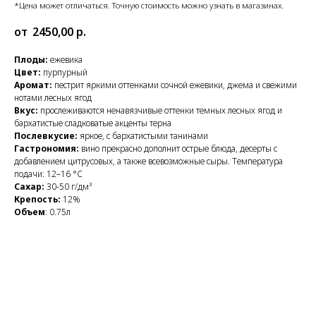
*Цена может отличаться. Точную стоимость можно узнать в магазинах.
2450,00
р.
Плоды:
ежевика
Цвет:
пурпурный
Аромат:
пестрит яркими оттенками сочной ежевики, джема и свежими
нотами лесных ягод
Вкус:
прослеживаются ненавязчивые оттенки темных лесных ягод и
бархатистые сладковатые акценты терна
Послевкусие:
яркое, с бархатистыми танинами
Гастрономия:
вино прекрасно дополнит острые блюда, десерты с
добавлением цитрусовых, а также всевозможные сыры. Температура
подачи: 12–16 °C
Сахар:
30-50 г/дм³
Крепость:
12%
Объем
: 0.75л