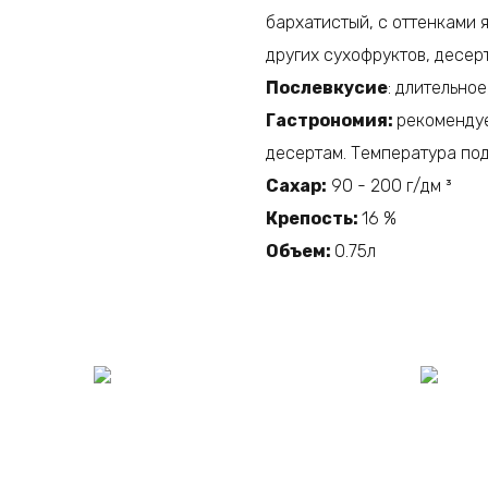
бархатистый, с оттенками 
других сухофруктов, десер
Послевкусие
: длительно
Гастрономия:
рекомендуе
десертам. Температура под
Сахар:
90 - 200 г/дм ³
Крепость:
16 %
Объем:
0.75л