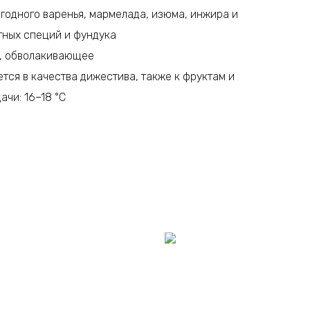
ягодного варенья, мармелада, изюма, инжира и
тных специй и фундука
е, обволакивающее
тся в качества дижестива, также к фруктам и
ачи: 16–18 °C