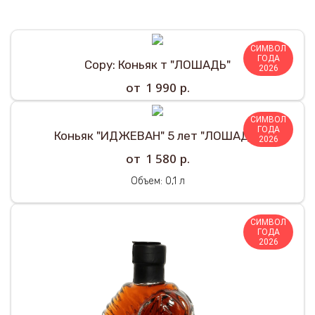
Подарки
СИМВОЛ
ГОДА
Copy: Коньяк т "ЛОШАДЬ"
2026
р.
1 990
СИМВОЛ
ГОДА
Коньяк "ИДЖЕВАН" 5 лет "ЛОШАДЬ"
2026
р.
1 580
Объем: 0,1 л
СИМВОЛ
ГОДА
2026